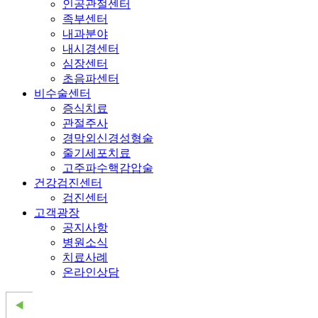
인공관절센터
족부센터
내과분야
내시경센터
심장센터
초음파센터
비수술센터
증식치료
관절주사
경막외신경성형술
줄기세포치료
고주파수핵감압술
건강검진센터
검진센터
고객광장
공지사항
병원소식
치료사례
온라인상담