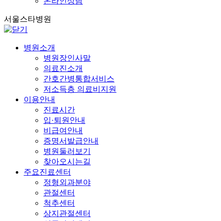
온라인상담
서울스타병원
병원소개
병원장인사말
의료진소개
간호간병통합서비스
저소득층 의료비지원
이용안내
진료시간
입·퇴원안내
비급여안내
증명서발급안내
병원둘러보기
찾아오시는길
주요진료센터
정형외과분야
관절센터
척추센터
상지관절센터