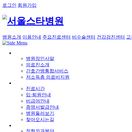
로그인
회원가입
병원소개
이용안내
주요진료센터
비수술센터
건강검진센터
고
병원장인사말
의료진소개
간호간병통합서비스
저소득층 의료비지원
진료시간
입·퇴원안내
비급여안내
증명서발급안내
병원둘러보기
찾아오시는길
정형외과분야